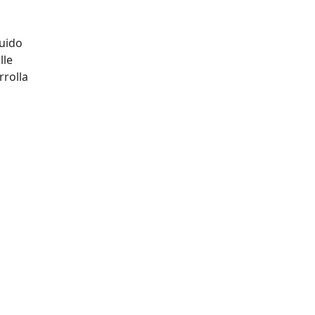
ruido
lle
rrolla