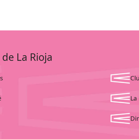
 de La Rioja
s
Cl
é
La 
Dir