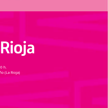
0 h.
o (La Rioja)