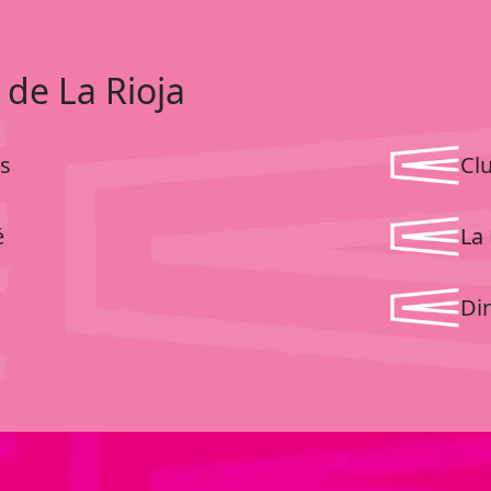
 de La Rioja
s
Cl
é
La 
Dir