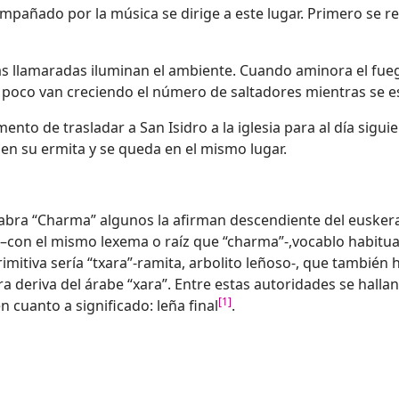
mpañado por la música se dirige a este lugar. Primero se r
as llamaradas iluminan el ambiente. Cuando aminora el fue
 a poco van creciendo el número de saltadores mientras se e
o de trasladar a San Isidro a la iglesia para al día siguient
a en su ermita y se queda en el mismo lugar.
alabra “Charma” algunos la afirman descendiente del euskera
–con el mismo lexema o raíz que “charma”-,vocablo habitual e
itiva sería “txara”-ramita, arbolito leñoso-, que también ha
ra deriva del árabe “xara”. Entre estas autoridades se halla
[1]
cuanto a significado: leña final
.