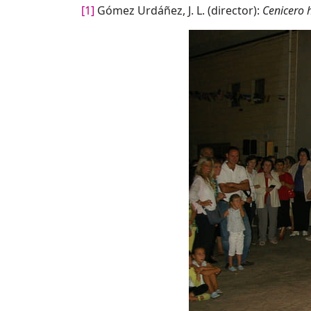
[1]
Gómez Urdáñez, J. L. (director):
Cenicero 