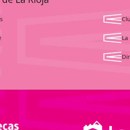
s
Cl
é
La 
Dir