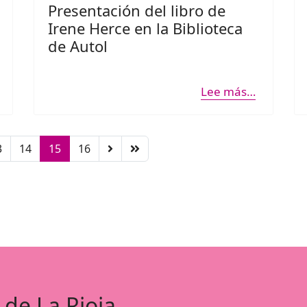
Presentación del libro de
Irene Herce en la Biblioteca
de Autol
Lee más…
3
14
15
16
 de La Rioja