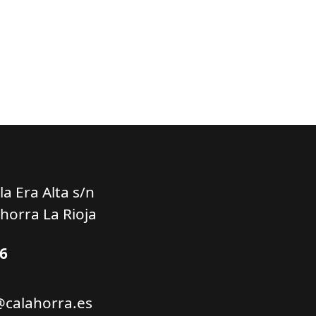
a Era Alta s/n
horra La Rioja
66
@calahorra.es