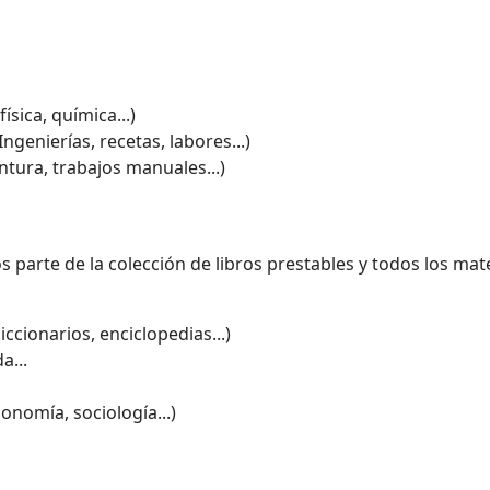
ísica, química...)
ngenierías, recetas, labores...)
intura, trabajos manuales...)
s parte de la colección de libros prestables y todos los mate
ccionarios, enciclopedias...)
a...
onomía, sociología...)