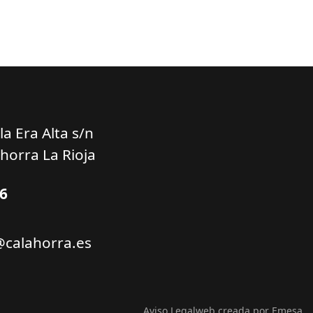
a Era Alta s/n
horra La Rioja
66
@calahorra.es
Aviso Legal
web creada por Emesa