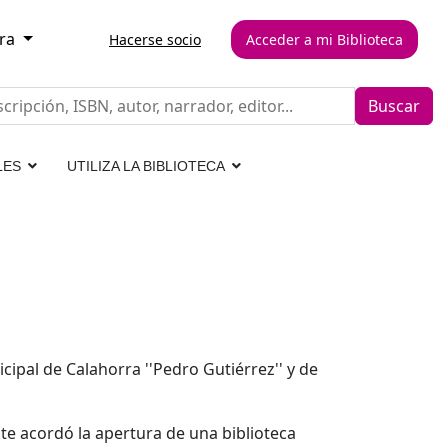
rra
Hacerse socio
Acceder a mi Biblioteca
Buscar
LES
UTILIZA LA BIBLIOTECA
ipal de Calahorra ''Pedro Gutiérrez'' y de
nte acordó la apertura de una
biblioteca