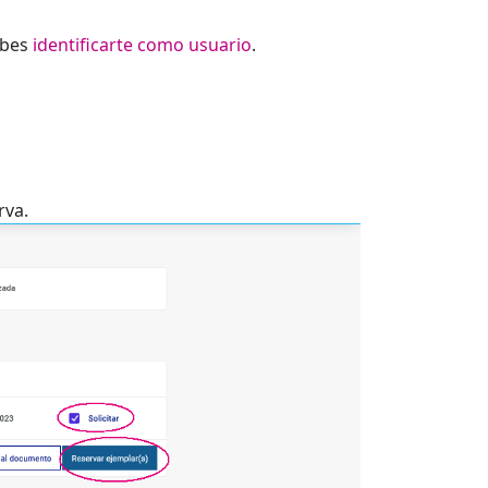
ebes
identificarte como usuario
.
rva.