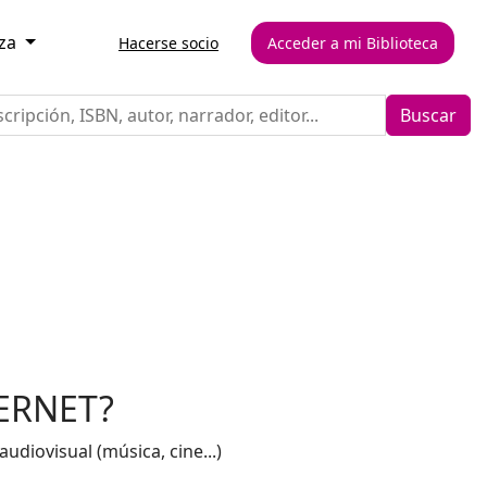
eza
Hacerse socio
Acceder a mi Biblioteca
Buscar
ERNET?
diovisual (música, cine...)