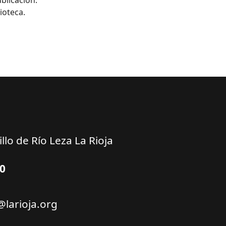
ioteca.
llo de Río Leza La Rioja
10
@larioja.org