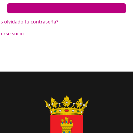
s olvidado tu contraseña?
erse socio