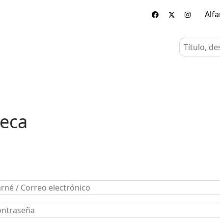
Alf
teca