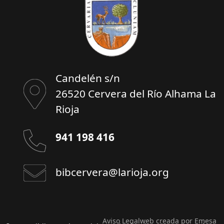
Candelén s/n
26520 Cervera del Río Alhama La
Rioja
941 198 416
bibcervera@larioja.org
Aviso Legal
web creada por Emesa