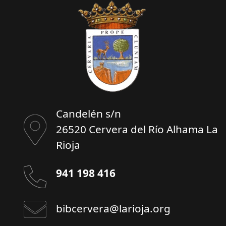
Candelén s/n
26520 Cervera del Río Alhama La
Rioja
941 198 416
bibcervera@larioja.org