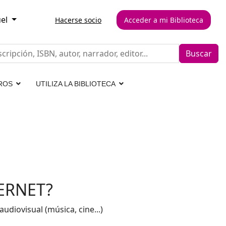
el
Hacerse socio
Acceder a mi Biblioteca
Buscar
ROS
UTILIZA LA BIBLIOTECA
ERNET?
diovisual (música, cine...)