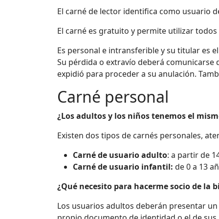
El
carné
de lector identifica como usuario de 
El carné es gratuito y permite utilizar todos
Es personal e intransferible y su titular es
Su
pérdida
o
extravío
deberá
comunicarse
expidió
para
proceder
a
su
anulación
.
Tamb
Carné personal
¿Los adultos y los niños tenemos el mism
Existen dos tipos de carnés personales, at
Carné de usuario adulto
: a partir de 
Carné de usuario infantil:
de 0 a 13 añ
¿Qué necesito para hacerme socio de la b
Los usuarios adultos deberán presentar un 
propio documento de identidad o el de sus 