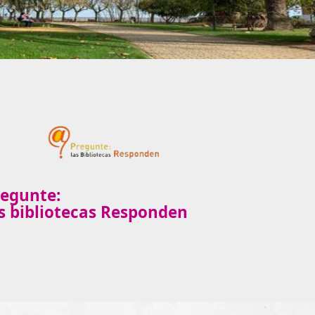
regunte:
s bibliotecas Responden