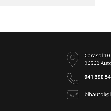
Carasol 10
26560 Auto
941 390 5
bibautol@l