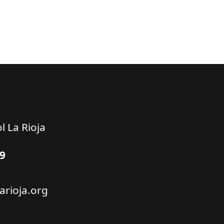
l La Rioja
49
arioja.org