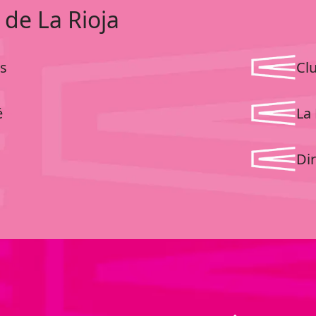
 de La Rioja
s
Cl
é
La 
Dir