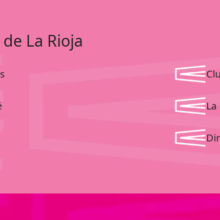
 de La Rioja
s
Cl
é
La 
Dir