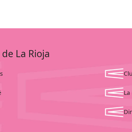
 de La Rioja
s
Cl
é
La 
Dir