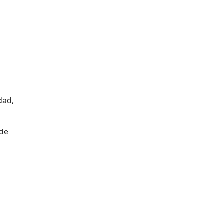
dad,
 de