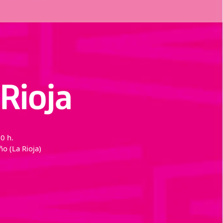
0 h.
o (La Rioja)