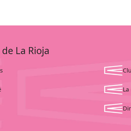
 de La Rioja
s
Cl
é
La 
Dir