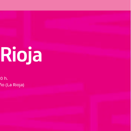
0 h.
o (La Rioja)