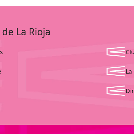
 de La Rioja
s
Cl
é
La 
Dir