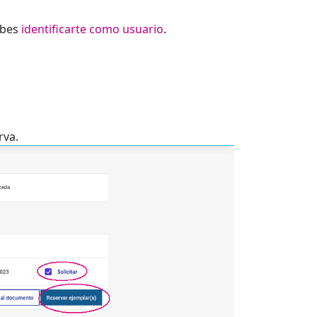
ebes
identificarte como usuario
.
rva.