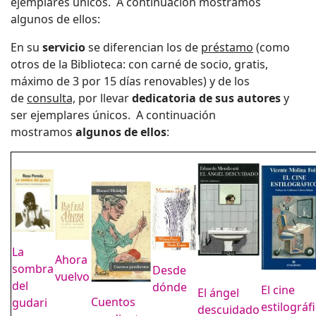
ejemplares únicos. A continuación mostramos
algunos de ellos:
En su
servicio
se diferencian los de
préstamo
(como
otros de la Biblioteca: con carné de socio, gratis,
máximo de 3 por 15 días renovables) y de los
de
consulta,
por llevar
dedicatoria de sus autores
y
ser ejemplares únicos. A continuación
mostramos
algunos de ellos
:
La
Ahora
sombra
Desde
vuelvo
del
dónde
El cine
El ángel
Cuentos
gudari
estilográf
descuidado