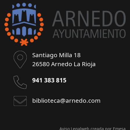
Santiago Milla 18
26580 Arnedo La Rioja
941 383 815
biblioteca@arnedo.com
Aviso Legal
web creada por Emesa