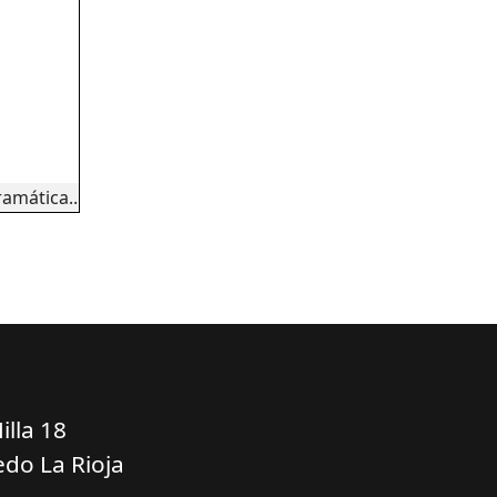
ramática..
illa 18
do La Rioja