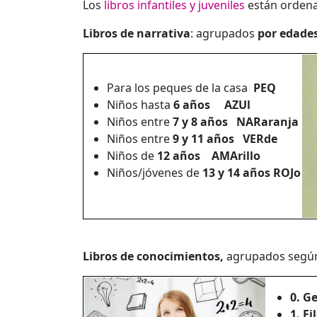
Los
libros infantiles y juveniles
están ordena
Libros de narrativa
: agrupados
por edade
Para los peques de la casa
PEQ
Niños hasta
6 años
AZUl
Niños entre
7 y 8 años
NARaranja
Niños entre
9 y 11 años
VERde
Niños de
12 años
AMArillo
Niños/jóvenes de
13 y 14 años
ROJo
Libros de conocimientos,
agrupados según 
0. G
1. Fi