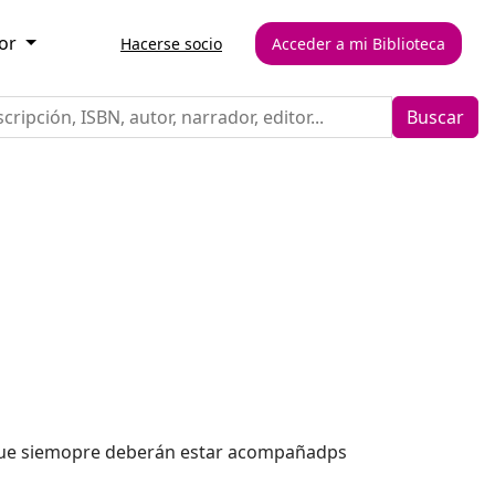
or
Hacerse socio
Acceder a mi Biblioteca
Buscar
nque siemopre deberán estar acompañadps