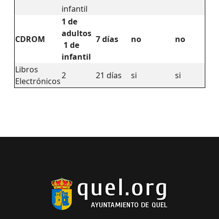
infantil
1 de
adultos
CDROM
7 días
no
no
1 de
infantil
Libros
2
21 días
si
si
Electrónicos