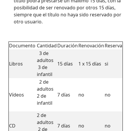
título podrá prestarse un máximo 15 días, con la
posibilidad de ser renovado por otros 15 días,
siempre que el título no haya sido reservado por
otro usuario.
Documento
Cantidad
Duración
Renovación
Reserva
3 de
adultos
Libros
15 días
1 x 15 días
si
3 de
infantil
2 de
adultos
Vídeos
7 días
no
no
2 de
infantil
2 de
adultos
CD
7 días
no
no
2 de