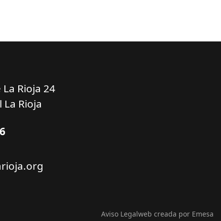
 La Rioja 24
 La Rioja
16
rioja.org
Aviso Legal
web creada por Emesa