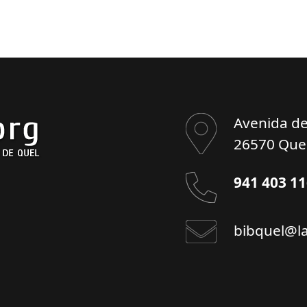
Avenida de
26570 Quel
941 403 1
bibquel@la